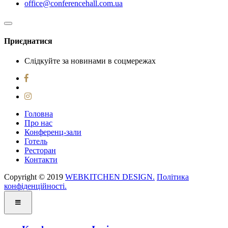
office@conferencehall.com.ua
Приєднатися
Слідкуйте за новинами в соцмережах
Головна
Про нас
Конференц-зали
Готель
Ресторан
Контакти
Copyright © 2019 ‌
WEBKITCHEN DESIGN.
Політика
конфіденційності.