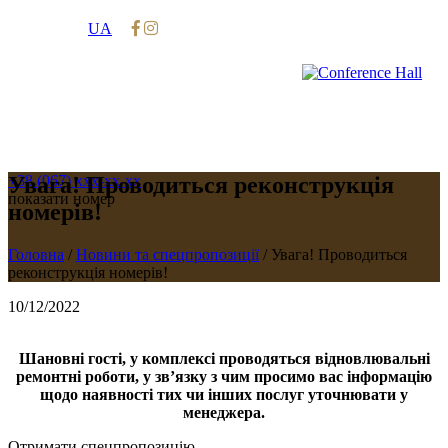
UA
Увага! Проводиться реконструкція
+38 (067)
xxx-xx-xx
показати номер
номерів!
Головна
/
Новини та спецпропозиції
/
Увага! Проводиться
реконструкція номерів!
10/12/2022
Шановні гості, у комплексі проводяться відновлювальні
ремонтні роботи, у зв’язку з чим просимо вас інформацію
щодо наявності тих чи інших послуг уточнювати у
менеджера.
Отримати спецпропозицію