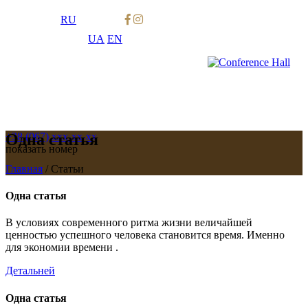
RU
UA
EN
Одна статья
+38 (067)
xxx-xx-xx
показать номер
Главная
/
Статьи
Одна статья
В условиях современного ритма жизни величайшей
ценностью успешного человека становится время. Именно
для экономии времени .
Детальней
Одна статья